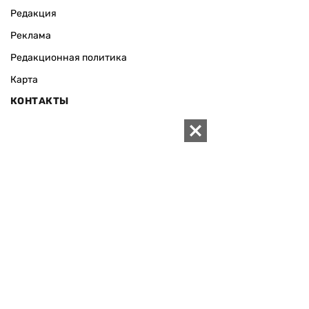
Редакция
Реклама
Редакционная политика
Карта
КОНТАКТЫ
01010 Киев, ул. Князей Острожских, 19/1
Телефон редакции:
+380 (44) 280-04-85
Электронная почта редакции:
zn94@ukr.net
Электронная почта службы новостей:
editor@zn.ua
СОЦСЕТИ
ПОДДЕРЖАТЬ ZN.UA