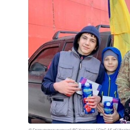
© Главнокомандующий ВС Украины / CinC AF of Ukraine