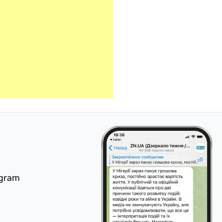
egram