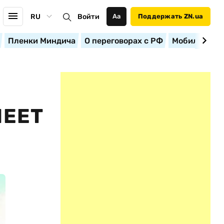
RU
Войти
Аа
Поддержать ZN.ua
Пленки Миндича
О переговорах с РФ
Мобилизация
МЕЕТ