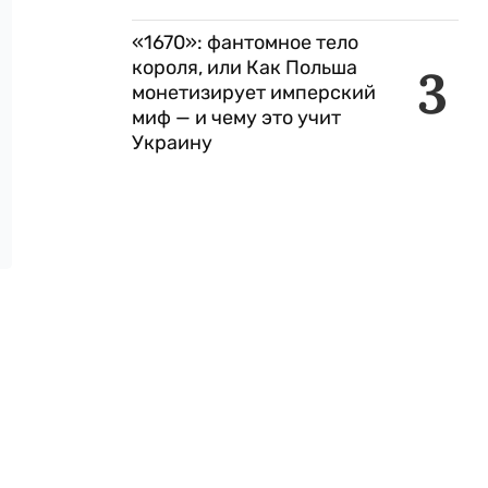
«1670»: фантомное тело
короля, или Как Польша
3
монетизирует имперский
миф — и чему это учит
Украину