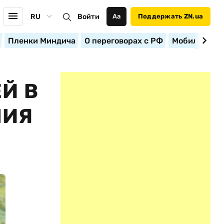
RU
Войти
Аа
Поддержать ZN.ua
Пленки Миндича
О переговорах с РФ
Мобилизация
Й В
НИЯ