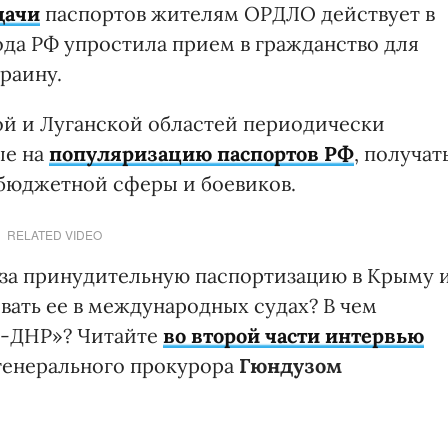
дачи
паспортов жителям ОРДЛО действует в
года РФ упростила прием в гражданство для
раину.
ой и Луганской областей периодически
ые на
популяризацию паспортов РФ
, получат
бюджетной сферы и боевиков.
RELATED VIDEO
 за принудительную паспортизацию в Крыму 
вать ее в международных судах? В чем
Л-ДНР»? Читайте
во второй части интервью
генерального прокурора
Гюндузом