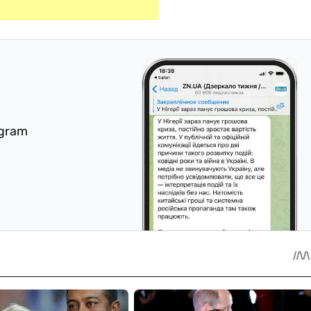
egram