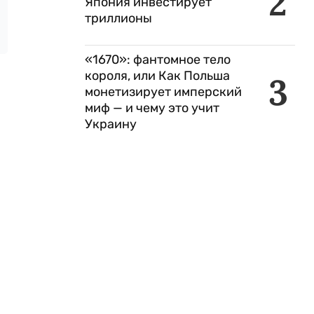
2
Япония инвестирует
триллионы
«1670»: фантомное тело
короля, или Как Польша
3
монетизирует имперский
миф — и чему это учит
Украину