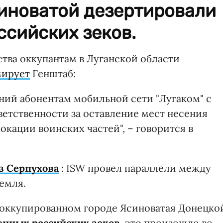
иноватой дезертировали
сийских зеков.
тва оккупантам в Луганской области
ирует
Генштаб:
ий абонентам мобильной сети "Лугаком" с
етственности за оставление мест несения
кации воинских частей", – говорится в
з Серпухова
: ISW провел параллели между
емля.
 оккупированном городе Ясиноватая Донецко
енных российских зеков,
это произошло во