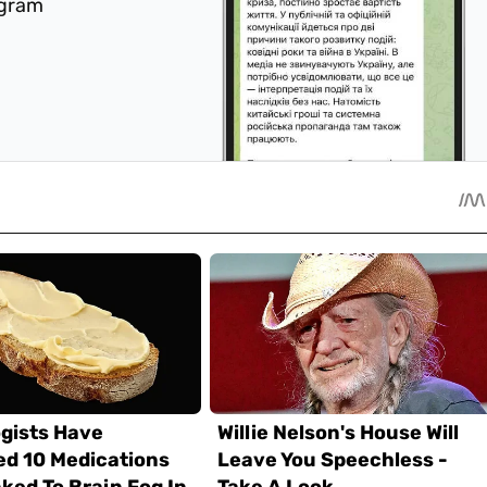
egram