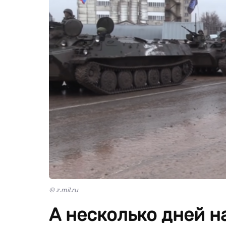
© z.mil.ru
А несколько дней н