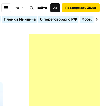
RU
Войти
Аа
Поддержать ZN.ua
Пленки Миндича
О переговорах с РФ
Мобилизация
О