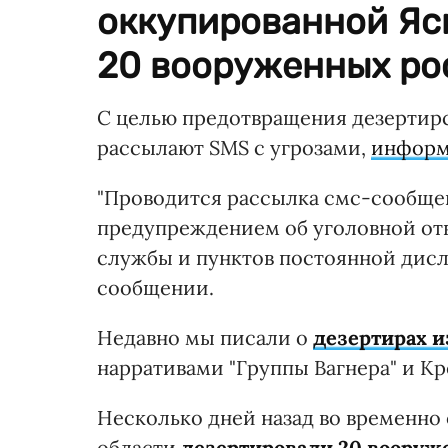
оккупированной Яс
20 вооруженных рос
С целью предотвращения дезертирс
рассылают SMS с угрозами,
информ
"Проводится рассылка смс-сообщен
предупреждением об уголовной отв
службы и пунктов постоянной дисло
сообщении.
Недавно мы писали о
дезертирах и
нарративами "Группы Вагнера" и Кр
Несколько дней назад во временно
области
дезертировали 20 вооруж