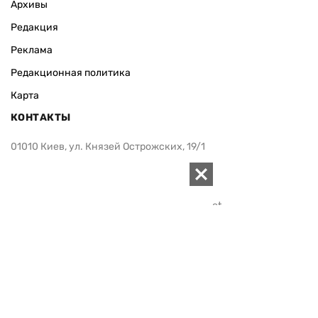
Архивы
Редакция
Реклама
Редакционная политика
Карта
КОНТАКТЫ
01010 Киев, ул. Князей Острожских, 19/1
Телефон редакции:
+380 (44) 280-04-85
Электронная почта редакции:
zn94@ukr.net
Электронная почта службы новостей:
editor@zn.ua
СОЦСЕТИ