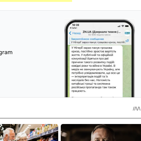
egram