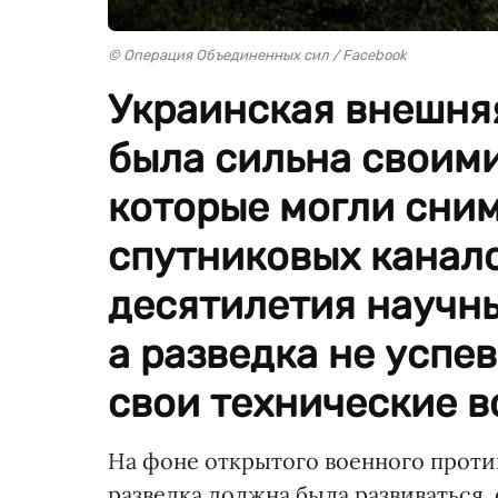
© Операция Объединенных сил / Facebook
Украинская внешняя
была сильна своим
которые могли сни
спутниковых канал
десятилетия научны
а разведка не успе
свои технические 
На фоне открытого военного проти
разведка должна была развиваться