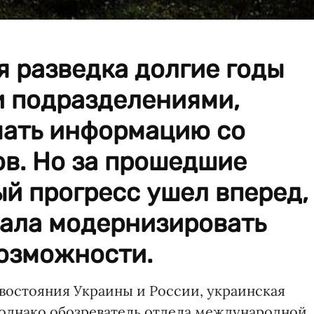
 разведка долгие годы
и подразделениями,
мать информацию со
ов. Но за прошедшие
й прогресс ушел вперед,
вала модернизировать
возможности.
востояния Украины и России, украинская
, однако обозреватель отдела международной