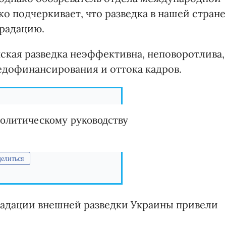
 подчеркивает, что разведка в нашей стране
градацию.
нская разведка неэффективна, неповоротлива,
недофинансирования и оттока кадров.
политическому руководству
елиться
градации внешней разведки Украины привели