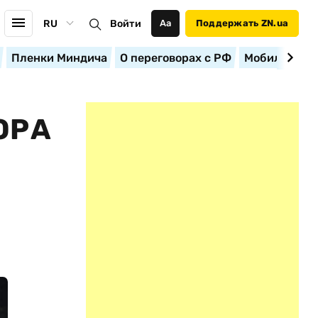
RU
Войти
Аа
Поддержать ZN.ua
Пленки Миндича
О переговорах с РФ
Мобилизация
ОРА