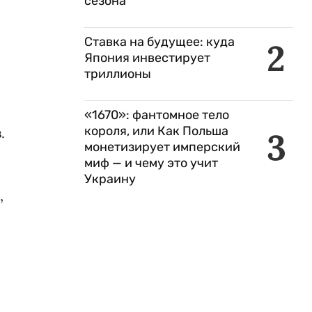
сезона
и
Ставка на будущее: куда
2
Япония инвестирует
триллионы
«1670»: фантомное тело
короля, или Как Польша
.
3
монетизирует имперский
миф — и чему это учит
Украину
,