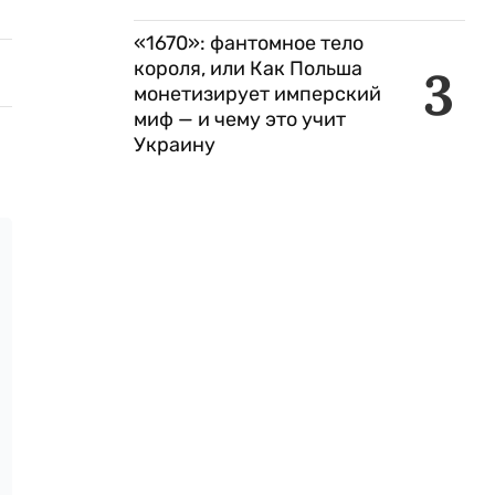
«1670»: фантомное тело
короля, или Как Польша
3
монетизирует имперский
миф — и чему это учит
Украину