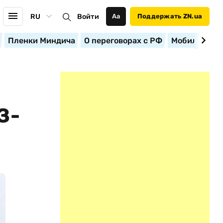
RU
Войти
Аа
Поддержать ZN.ua
Пленки Миндича
О переговорах с РФ
Мобилизация
З-