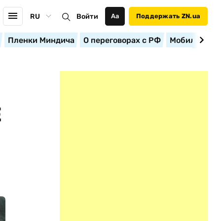
RU
Войти
Аа
Поддержать ZN.ua
Пленки Миндича
О переговорах с РФ
Мобилизация
Е