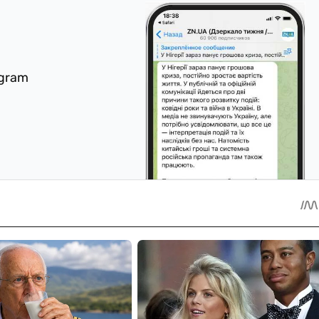
egram