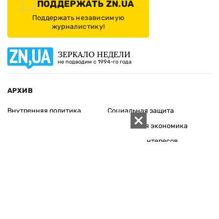
ПОДДЕРЖАТЬ ZN.UA
Поддержать независимую
журналистику!
ЗЕРКАЛО НЕДЕЛИ
не подводим с 1994-го года
АРХИВ
Внутренняя политика
Социальная защита
Международная политика
Зарубежная экономика
Макроуровень
Конфликт интересов
Энергорынок
Экономическая
безопасность
Приватизация
Персоналии
Экономика регионов
Социум
Наука
История
Технологии
Круг семьи