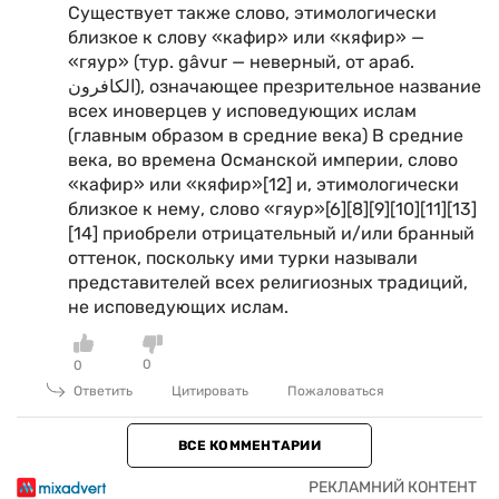
Существует также слово, этимологически
близкое к слову «кафир» или «кяфир» —
«гяур» (тур. gâvur — неверный, от араб.
الكافرون‎), означающее презрительное название
всех иноверцев у исповедующих ислам
(главным образом в средние века) В средние
века, во времена Османской империи, слово
«кафир» или «кяфир»[12] и, этимологически
близкое к нему, слово «гяур»[6][8][9][10][11][13]
[14] приобрели отрицательный и/или бранный
оттенок, поскольку ими турки называли
представителей всех религиозных традиций,
не исповедующих ислам.
0
0
Ответить
Цитировать
Пожаловаться
ВСЕ КОММЕНТАРИИ