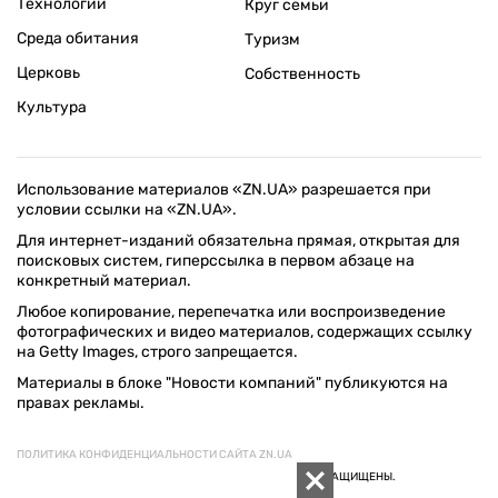
Технологии
Круг семьи
Среда обитания
Туризм
Церковь
Собственность
Культура
Использование материалов «ZN.UA» разрешается при
условии ссылки на «ZN.UA».
Для интернет-изданий обязательна прямая, открытая для
поисковых систем, гиперссылка в первом абзаце на
конкретный материал.
Любое копирование, перепечатка или воспроизведение
фотографических и видео материалов, содержащих ссылку
на Getty Images, строго запрещается.
Материалы в блоке "Новости компаний" публикуются на
правах рекламы.
ПОЛИТИКА КОНФИДЕНЦИАЛЬНОСТИ САЙТА ZN.UA
© 1994–2026 «ЗЕРКАЛО НЕДЕЛИ. УКРАИНА». ВСЕ ПРАВА ЗАЩИЩЕНЫ.