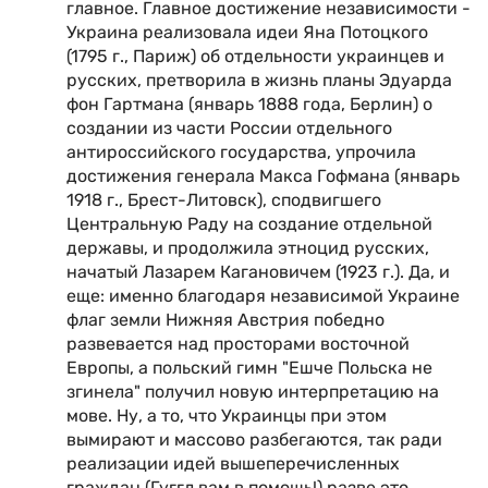
главное. Главное достижение независимости -
Украина реализовала идеи Яна Потоцкого
(1795 г., Париж) об отдельности украинцев и
русских, претворила в жизнь планы Эдуарда
фон Гартмана (январь 1888 года, Берлин) о
создании из части России отдельного
антироссийского государства, упрочила
достижения генерала Макса Гофмана (январь
1918 г., Брест-Литовск), сподвигшего
Центральную Раду на создание отдельной
державы, и продолжила этноцид русских,
начатый Лазарем Кагановичем (1923 г.). Да, и
еще: именно благодаря независимой Украине
флаг земли Нижняя Австрия победно
развевается над просторами восточной
Европы, а польский гимн "Ешче Польска не
згинела" получил новую интерпретацию на
мове. Ну, а то, что Украинцы при этом
вымирают и массово разбегаются, так ради
реализации идей вышеперечисленных
граждан (Гуггл вам в помощь!) разве это