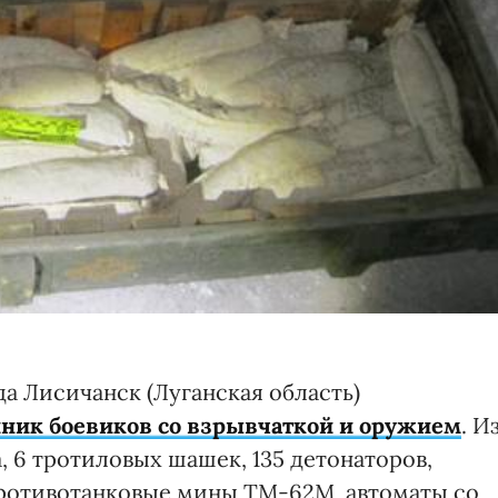
да Лисичанск (Луганская область)
ник боевиков со взрывчаткой и оружием
. И
, 6 тротиловых шашек, 135 детонаторов,
ротивотанковые мины ТМ-62М, автоматы со