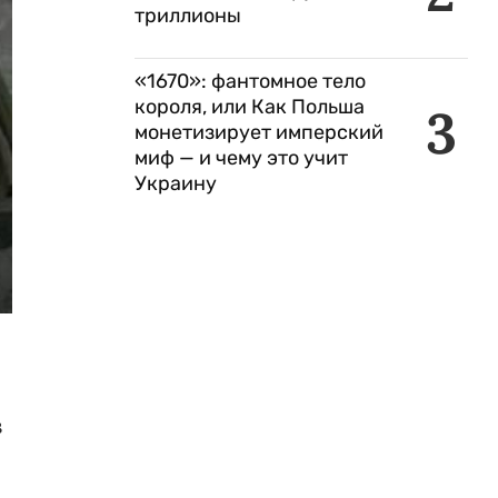
триллионы
«1670»: фантомное тело
короля, или Как Польша
3
монетизирует имперский
миф — и чему это учит
Украину
з