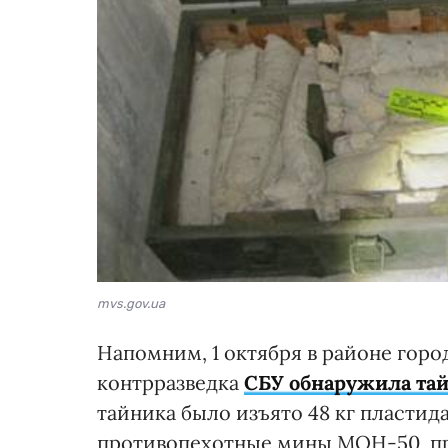
mvs.gov.ua
Напомним, 1 октября в районе горо
контрразведка
СБУ обнаружила тай
тайника было изъято 48 кг пластида
противопехотные мины МОН-50, п