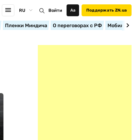
RU
Войти
Аа
Поддержать ZN.ua
Пленки Миндича
О переговорах с РФ
Мобилизация