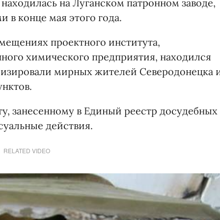
 находилась на Луганском патронном заводе,
 в конце мая этого года.
омещениях проектного института,
нного химического предприятия, находился
оризировали мирных жителей Северодонецка 
нктов.
ту, занесенному в Единый реестр досудебных
суальные действия.
RELATED VIDEO