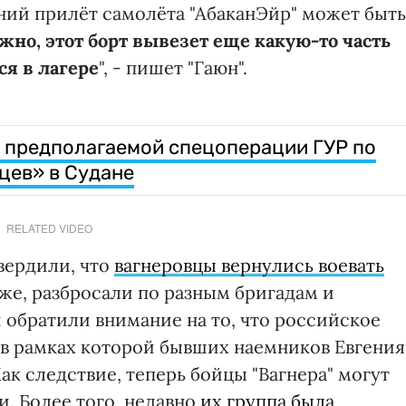
шний прилёт самолёта "АбаканЭйр" может быть
жно, этот борт вывезет еще какую-то часть
я в лагере
", - пишет "Гаюн".
ео предполагаемой спецоперации ГУР по
цев» в Судане
RELATED VIDEO
вердили, что
вагнеровцы вернулись воевать
оже, разбросали по разным бригадам и
 обратили внимание на то, что российское
в рамках которой бывших наемников Евгения
Как следствие, теперь бойцы "Вагнера" могут
. Более того, недавно
их группа была