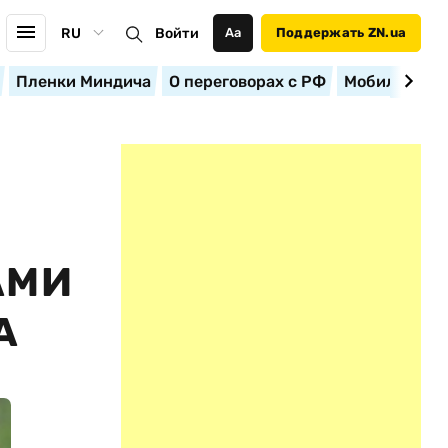
RU
Войти
Аа
Поддержать ZN.ua
Пленки Миндича
О переговорах с РФ
Мобилизация
АМИ
А