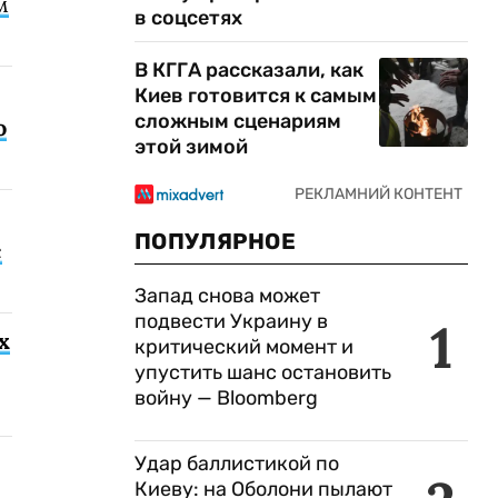
м
в соцсетях
В КГГА рассказали, как
Киев готовится к самым
сложным сценариям
о
этой зимой
ПОПУЛЯРНОЕ
с
Запад снова может
подвести Украину в
1
х
критический момент и
упустить шанс остановить
войну — Bloomberg
Удар баллистикой по
Киеву: на Оболони пылают