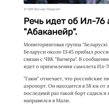
© ЧВК Вагнер/Telegram
Речь идет об Ил-76
"Абаканейр".
Мониторинговая группа "Беларускі 
Беларуси около 13:45 прибыл росс
связан с ЧВК "Вагнера". В сообщени
идет о приземлении самолета Ил-76
"Гаюн" отмечает, что российские п
аэропорт. Он находится в 58 км от л
последний раз такой борт садился н
направился в Мали.