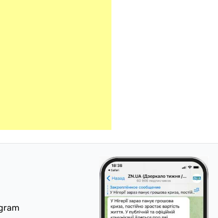
egram