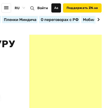
RU
Войти
Аа
Поддержать ZN.ua
Пленки Миндича
О переговорах с РФ
Мобилизация
УРУ