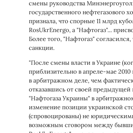
смены руководства Минэнергоугол
государственного нефтегазового х
признала, что спорные 11 млрд куб
RosUkrEnergo, а "Нафтогаз"... прис
Более того, "Нафтогаз" согласился
санкции.
"После смены власти в Украине (ког
приблизительно в апреле-мае 2010 
в арбитражном деле, чем фактичес
отказавшись от своей предыдущей
"Нафтогаза Украины" в арбитражном
изменение позиции украинской ст
(спровоцированы) не юридическим
возможным сговором между бывшим