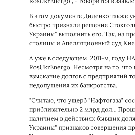
RosUkrEnergo", - говорится в заявл
В этом документе Диденко также ук
быстро признали решение Стокголь
Украины" выполнить его. Так, на 
столицы и Апелляционный суд Киев
А уже в следующем, 2011-м, году Н
RosUkrEnergo. Несмотря на то, что
взыскание долгов с предприятий т
недопущения их банкротства.
"Считаю, что ущерб "Нафтогаза" сос
приблизительно 2 млрд дол... Прош
наличием в действиях бывших дол
Украины" признаков совершения пре