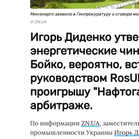
Минэнерго заявило в Генпрокуратуру о сговоре м
© ZN.UA
Игорь Диденко утве
энергетические чи
Бойко, вероятно, вс
руководством RosUk
проигрышу "Нафтога
арбитраже.
По информации
ZN.UA
, заместител
промышленности Украины
Игорь 