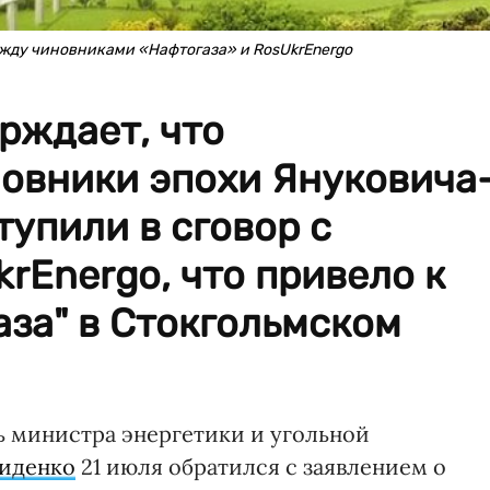
ежду чиновниками «Нафтогаза» и RosUkrEnergo
рждает, что
новники эпохи Януковича
тупили в сговор с
rEnergo, что привело к
за" в Стокгольмском
ь министра энергетики и угольной
Диденко
21 июля обратился с заявлением о