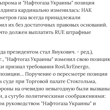
ьпрома и "Нафтогаза Украины" позиция
олдинга кардинально изменилась: НАК
ометров газа всегда принадлежали
воил их без достаточных правовых оснований.
, что должен выплатить RUE штрафные
да президентом стал Янукович. - ред.),
г., "Нафтогаз Украины" изменил свою позици
ки признал требования RosUkrEnergo,
 позиции… Поручение о пересмотре позиции
 суде при Торговой палате Стокгольма,
ороны на очевидно невыгодную были вызваны
и, а сугубо политическими соображениями:
 руководством "Нафтогаза Украины" и