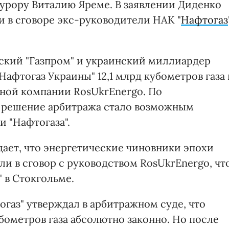
урору Виталию Яреме. В заявлении Диденко
и в сговоре экс-руководители НАК "
Нафтогаз
ийский "Газпром" и украинский миллиардер
фтогаз Украины" 12,1 млрд кубометров газа 
ной компании RosUkrEnergo. По
е решение арбитража стало возможным
 "Нафтогаза".
дает, что энергетические чиновники эпохи
ли в сговор с руководством RosUkrEnergo, чт
 в Стокгольме.
газ" утверждал в арбитражном суде, что
убометров газа абсолютно законно. Но после