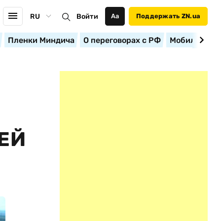
RU
Войти
Аа
Поддержать ZN.ua
Пленки Миндича
О переговорах с РФ
Мобилизация
ЕЙ