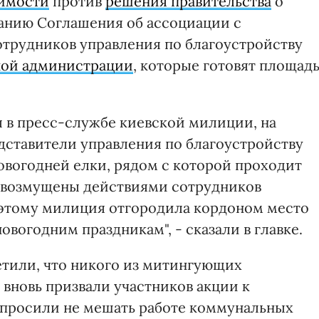
имости
против
решения правительства
о
анию Соглашения об ассоциации с
трудников управления по благоустройству
ной администрации
, которые готовят площад
ря в пресс-службе киевской милиции, на
ставители управления по благоустройству
овогодней елки, рядом с которой проходит
 возмущены действиями сотрудников
оэтому милиция отгородила кордоном место
овогодним праздникам", - сказали в главке.
тили, что никого из митингующих
вновь призвали участников акции к
опросили не мешать работе коммунальных