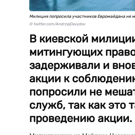
Милиция попросила участников Евромайдана не м
© twitter.com/AndrzejDavydov
В киевской милиции
митингующих право
задерживали и вно
акции к соблюдени
попросили не меша
служб, так как это 
проведению акции.