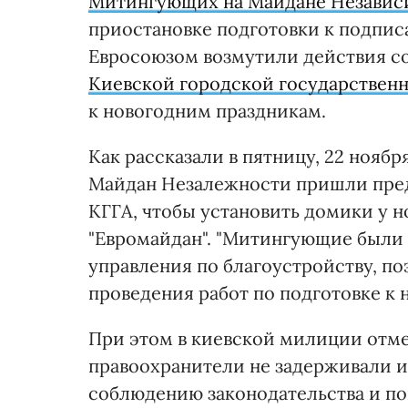
Митингующих на Майдане Независ
приостановке подготовки к подпис
Евросоюзом возмутили действия со
Киевской городской государствен
к новогодним праздникам.
Как рассказали в пятницу, 22 нояб
Майдан Незалежности пришли пред
КГГА, чтобы установить домики у н
"Евромайдан". "Митингующие были
управления по благоустройству, п
проведения работ по подготовке к н
При этом в киевской милиции отме
правоохранители не задерживали и 
соблюдению законодательства и п