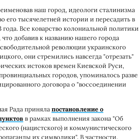
реименовав наш город, идеологи сталинизма
о его тысячелетней истории и пересадить в
3 года. Все коварство колониальной политики
, что добавив к названию нашего города
освободительной революции украинского
ницкого, они стремились навсегда "отрезать"
рических истоков времен Киевской Руси,
 провинциальных городов, упоминалось разве
ицированного договора о "воссоединении
ная Рада приняла
постановление о
пунктов
в рамках выполнения закона "Об
ского (нацистского) и коммунистического
опаганды их символики". В частности,