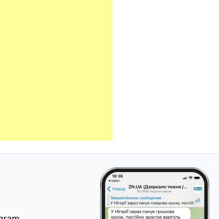
egram