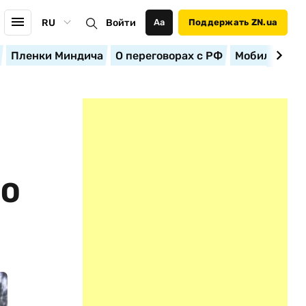
RU
Войти
Аа
Поддержать ZN.ua
Пленки Миндича
О переговорах с РФ
Мобилизация
ГО