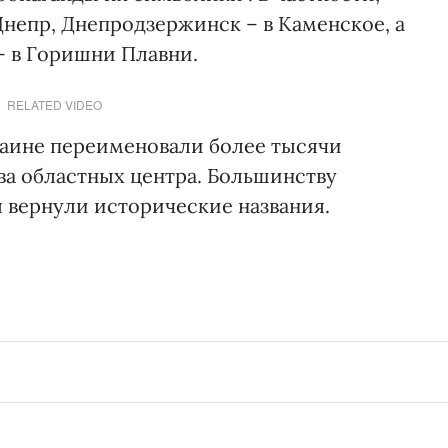
непр, Днепродзержинск – в Каменское, а
– в Горишни Плавни.
RELATED VIDEO
раине переименовали более тысячи
два областных центра. Большинству
 вернули исторические названия.