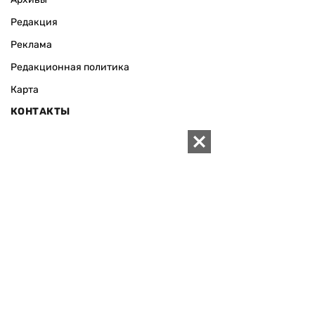
Редакция
Реклама
Редакционная политика
Карта
КОНТАКТЫ
01010 Киев, ул. Князей Острожских, 19/1
Телефон редакции:
+380 (44) 280-04-85
Электронная почта редакции:
zn94@ukr.net
Электронная почта службы новостей:
editor@zn.ua
СОЦСЕТИ