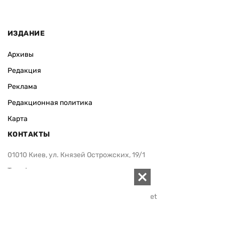
ИЗДАНИЕ
Архивы
Редакция
Реклама
Редакционная политика
Карта
КОНТАКТЫ
01010 Киев, ул. Князей Острожских, 19/1
Телефон редакции:
+380 (44) 280-04-85
Электронная почта редакции:
zn94@ukr.net
Электронная почта службы новостей:
editor@zn.ua
СОЦСЕТИ