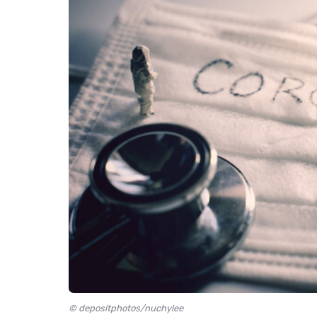
© depositphotos/nuchylee