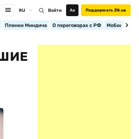
RU
Войти
Аа
Поддержать ZN.ua
Пленки Миндича
О переговорах с РФ
Мобилизация
ДШИЕ