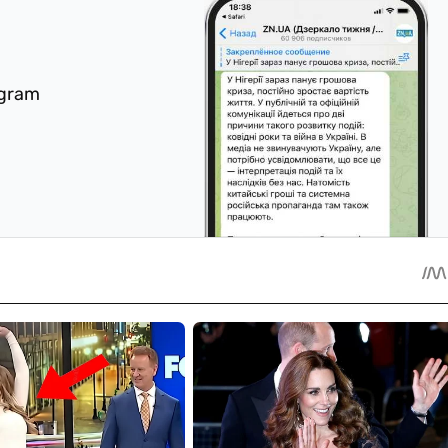
egram