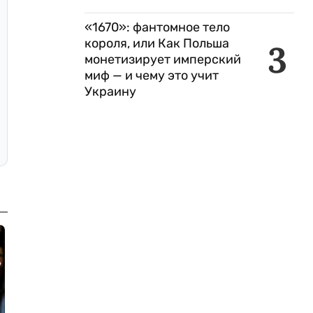
«1670»: фантомное тело
короля, или Как Польша
3
монетизирует имперский
миф — и чему это учит
Украину