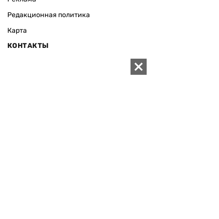
Редакционная политика
Карта
КОНТАКТЫ
01010 Киев, ул. Князей Острожских, 19/1
Телефон редакции:
+380 (44) 280-04-85
Электронная почта редакции:
zn94@ukr.net
Электронная почта службы новостей:
editor@zn.ua
СОЦСЕТИ
ПОДДЕРЖАТЬ ZN.UA
Поддержать независимую
журналистику!