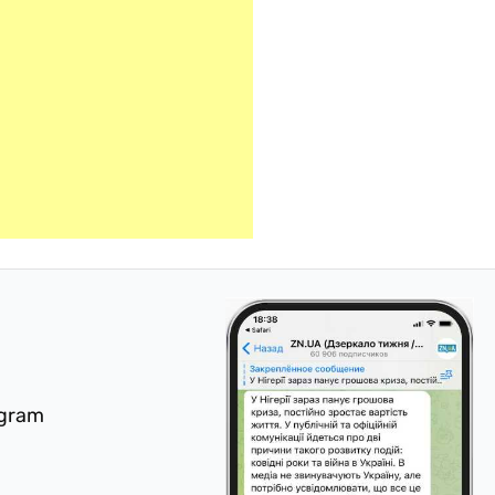
egram