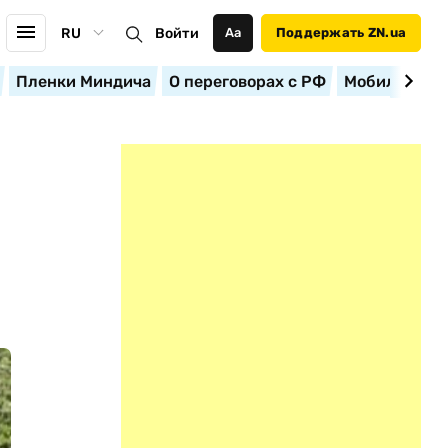
RU
Войти
Аа
Поддержать ZN.ua
Пленки Миндича
О переговорах с РФ
Мобилизация