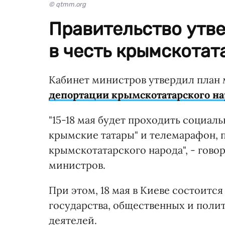
© qtmm.org
Правительство утв
в честь крымскотат
Кабинет министров утвердил план 
депортации крымскотатарского на
"15-18 мая будет проходить социал
крымские татары" и телемарафон, 
крымскотатарского народа", - гов
министров.
При этом, 18 мая в Киеве состоитс
государства, общественных и поли
деятелей.