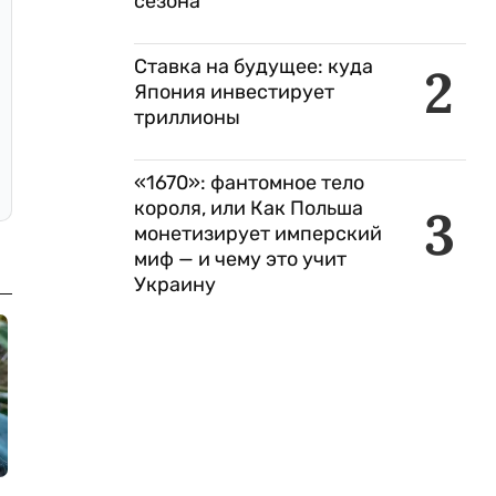
сезона
Ставка на будущее: куда
2
Япония инвестирует
триллионы
«1670»: фантомное тело
короля, или Как Польша
3
монетизирует имперский
миф — и чему это учит
Украину