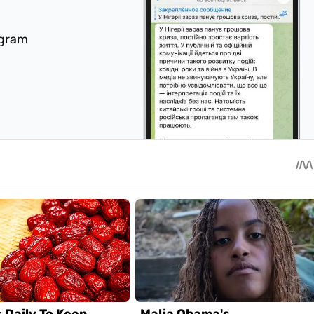
egram