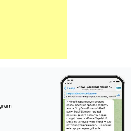
egram