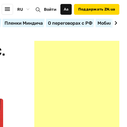
RU
Войти
Аа
Поддержать ZN.ua
Пленки Миндича
О переговорах с РФ
Мобилизация
.