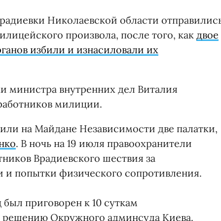
Врадиевки Николаевской области отправилис
илицейского произвола, после того, как
двое
ганов избили и изнасиловали их
ки министра внутренних дел Виталия
 работников милиции.
вили на Майдане Независимости две палатки,
енко
. В ночь на 19 июля правоохранители
тников Врадиевского шествия за
 и попытки физического сопротивления.
был приговорен к 10 суткам
и решению Окружного админсуда Киева.