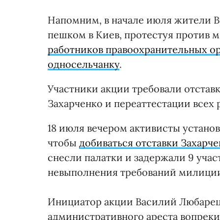
Напомним, в начале июля жители 
пешком в Киев, протестуя против м
работников правоохранительных ор
односельчанку
.
Участники акции требовали отстав
Захарченко и переаттестации всех
18 июля вечером активисты устано
чтобы
добиваться отставки Захарч
снесли палатки и задержали 9 учас
невыполнения требований милиции
Инициатор акции Василий Любарец 
административного ареста вопрек