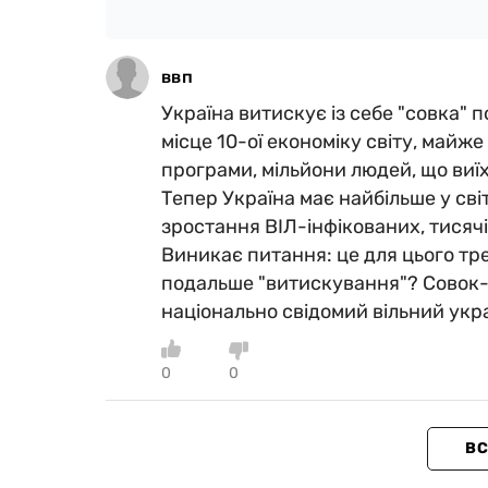
ввп
Україна витискує із себе "совка" 
місце 10-ої економіку світу, майже
програми, мільйони людей, що виїх
Тепер Україна має найбільше у сві
зростання ВІЛ-інфікованих, тисячі
Виникає питання: це для цього тре
подальше "витискування"? Совок-т
національно свідомий вільний укр
0
0
ВС