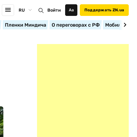
RU
Войти
Аа
Поддержать ZN.ua
Пленки Миндича
О переговорах с РФ
Мобилизация