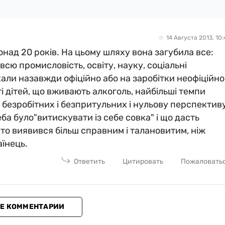
14 Августа 2013, 10:
понад 20 років. На цьому шляху вона загубила все:
 всю промисловість, освіту, науку, соціальні
али назавжди офіційно або на заробітки неофіційно
ті дітей, що вживають алкоголь, найбільші темпи
 безробітних і безпритульних і нульову перспективу
ба було"витискувати із себе совка" і що дасть
о виявився більш справним і талановитим, ніж
аїнець.
Ответить
Цитировать
Пожаловать
Е КОММЕНТАРИИ