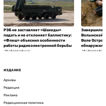
РЭБ не заставляет «Шахеды»
Завершилась
падать и не отклоняет баллистику:
Волынской т
«Флеш» объяснил особенности
Воле Остров
работы радиоэлектронной борьбы
обнаружили 
Инфографика
Инфографик
ИЗДАНИЕ
Архивы
Редакция
Реклама
Редакционная политика