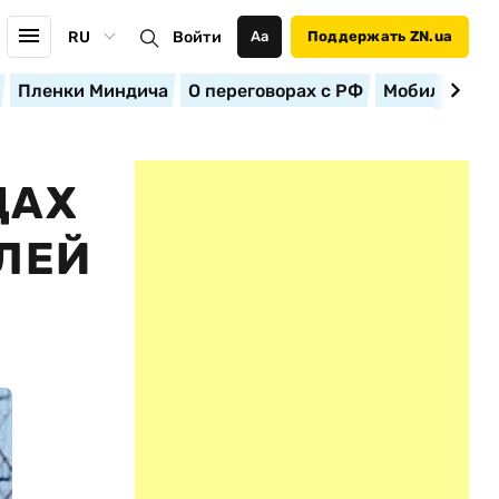
RU
Войти
Аа
Поддержать ZN.ua
Пленки Миндича
О переговорах с РФ
Мобилизация
ДАХ
ЕЛЕЙ