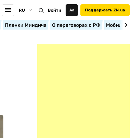
RU
Войти
Аа
Поддержать ZN.ua
Пленки Миндича
О переговорах с РФ
Мобилизация