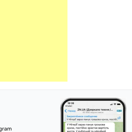
egram