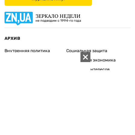
ЗЕРКАЛО НЕДЕЛИ
не подводим с 1994-го года
АРХИВ
Внутренняя политика
Социальная защита
Международная политика
Зарубежная экономика
Макроуровень
Конфликт интересов
Энергорынок
Экономическая
безопасность
Приватизация
Персоналии
Экономика регионов
Социум
Наука
История
Технологии
Круг семьи
Среда обитания
Туризм
Церковь