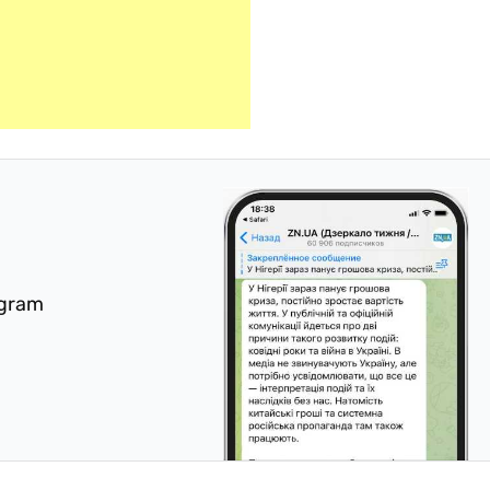
egram