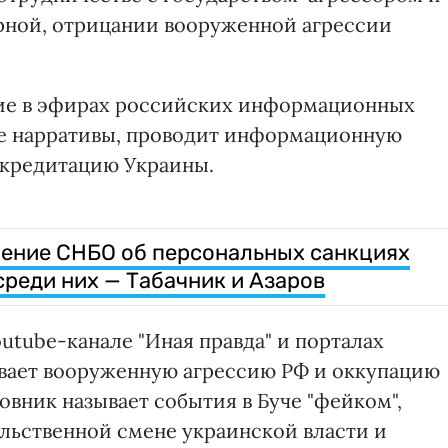
рной, отрицании вооруженной агрессии
тие в эфирах российских информационных
ие нарративы, проводит информационную
скредитацию Украины.
шение СНБО об персональных санкциях
среди них — Табачник и Азаров
utube-канале "Иная правда" и порталах
ывает вооруженную агрессию РФ и оккупацию
вник называет события в Буче "фейком",
льственной смене украинской власти и