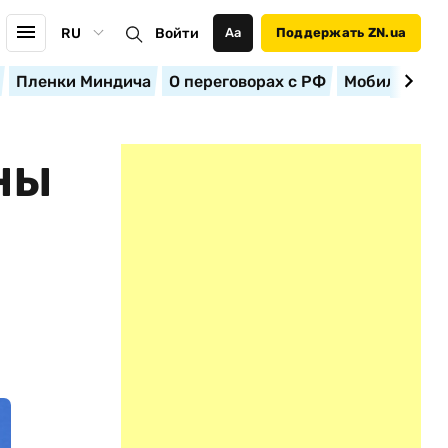
RU
Войти
Аа
Поддержать ZN.ua
Пленки Миндича
О переговорах с РФ
Мобилизация
НЫ