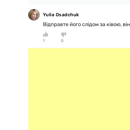
Yulia Osadchuk
Відправте його слідом за ківою, ві
1
0