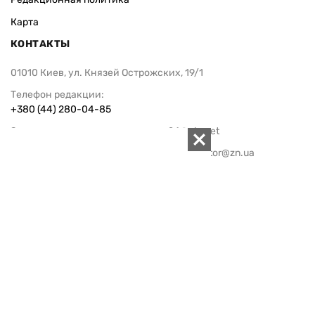
Карта
КОНТАКТЫ
01010 Киев, ул. Князей Острожских, 19/1
Телефон редакции:
+380 (44) 280-04-85
Электронная почта редакции:
zn94@ukr.net
Электронная почта службы новостей:
editor@zn.ua
СОЦСЕТИ
ПОДДЕРЖАТЬ ZN.UA
Поддержать независимую
журналистику!