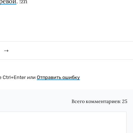
ревой
. !zn
й
 Ctrl+Enter или
Отправить ошибку
Всего комментариев:
25