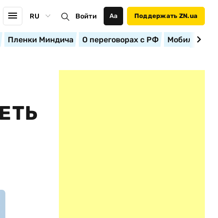
RU
Войти
Аа
Поддержать ZN.ua
Пленки Миндича
О переговорах с РФ
Мобилизация
ЕТЬ