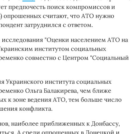
ует предпочесть поиск компромиссов и
%) опрошенных считают, что АТО нужно
пондент затруднился с ответом.
ы исследования "Оценки населением АТО на
е Украинским институтом социальных
ременко совместно с Центром "Социальный
ия Украинского института социальных
еменко Ольга Балакирева, чем ближе
х к зоне ведения АТО, тем больше число
ешения конфликта.
нов, наиболее приближенных к Донбассу,
иться. А среди опрошенных в Донецкой и