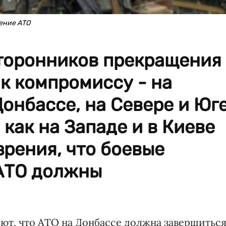
ение АТО
торонников прекращения
к компромиссу - на
Донбассе, на Севере и Юг
 как на Западе и в Киеве
зрения, что боевые
 АТО должны
ают, что
АТО
на Донбассе должна завершитьс