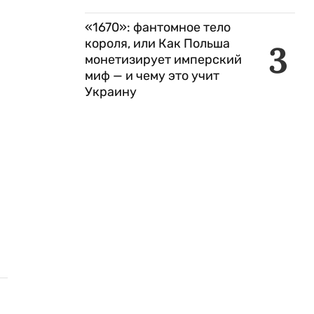
«1670»: фантомное тело
короля, или Как Польша
3
монетизирует имперский
миф — и чему это учит
Украину