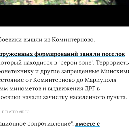
 боевики вышли из Коминтерново.
ооруженных формирований заняли поселок
который находится в "серой зоне". Террорист
бронетехнику и другие запрещенные Минским
сстояние от Коминтерново до Мариуполя
-мм минометов и выдвижения ДРГ в
боевики начали зачистку населенного пункта.
RELATED VIDEO
ационное сопротивление",
вместе с