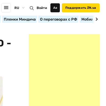
RU
Войти
Аа
Поддержать ZN.ua
Пленки Миндича
О переговорах с РФ
Мобилизация
 -