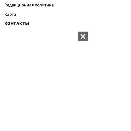
Редакционная политика
Карта
КОНТАКТЫ
01010 Киев, ул. Князей Острожских, 19/1
Телефон редакции:
+380 (44) 280-04-85
Электронная почта редакции:
zn94@ukr.net
Электронная почта службы новостей:
editor@zn.ua
СОЦСЕТИ
ПОДДЕРЖАТЬ ZN.UA
Поддержать независимую
журналистику!