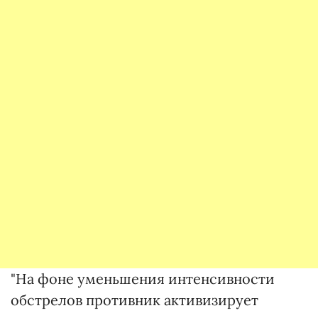
"На фоне уменьшения интенсивности
обстрелов противник активизирует