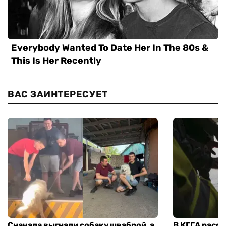
ВАС ЗАИНТЕРЕСУЕТ
Сначала выгнали собаку шваброй, а
В КГГА расск