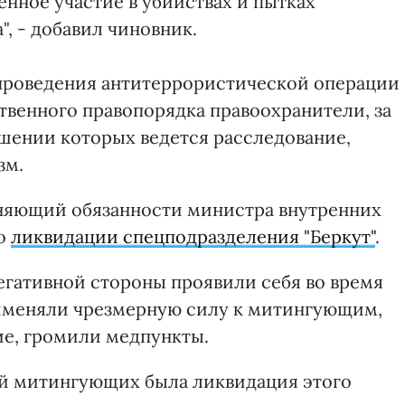
нное участие в убийствах и пытках
, - добавил чиновник.
 проведения антитеррористической операции
твенного правопорядка правоохранители, за
шении которых ведется расследование,
зм.
лняющий обязанности министра внутренних
 о
ликвидации спецподразделения "Беркут"
.
егативной стороны проявили себя во время
рименяли чрезмерную силу к митингующим,
ие, громили медпункты.
ий митингующих была ликвидация этого