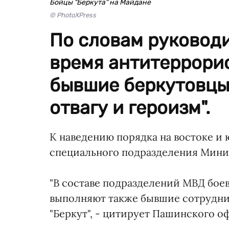
Бойцы "Беркута" на Майдане
© PhotoXPress
По словам руководи
время антитеррори
бывшие беркутовцы
отвагу и героизм".
К наведению порядка на востоке и
специального подразделения Минис
"В составе подразделений МВД боев
выполняют также бывшие сотрудн
"Беркут", - цитирует Пашинского 