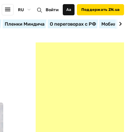
RU
Войти
Аа
Поддержать ZN.ua
Пленки Миндича
О переговорах с РФ
Мобилизация