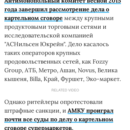
Антимонопольный комитет весной 2015
года завершил рассмотрение дела о
картельном сговоре
между крупными
продуктовыми торговыми сетями и
исследовательской компанией
"АСНильсен Юкрейн". Дело касалось
таких операторов крупных
продовольственных сетей, как Fozzy
Group, АТБ, Метро, Ашан, Novus, Велика
кышеня, Billa, Край, Фуршет, Эко-маркет.
RELATED VIDEO
Однако ритейлеры опротестовали
штрафные санкции, и
АМКУ проиграл
почти все суды по делу о картельном
сговоре супермаркетов
.