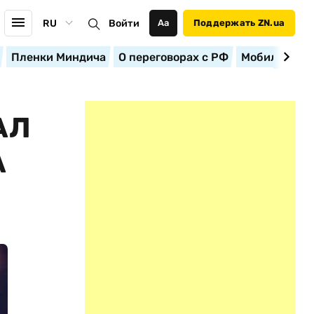
RU
Войти
Аа
Поддержать ZN.ua
Пленки Миндича
О переговорах с РФ
Мобилизация
АЛ
А