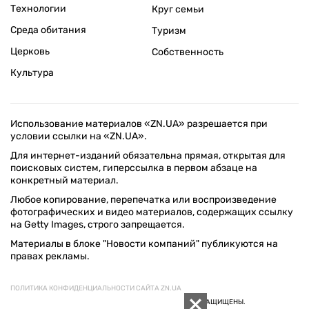
Технологии
Круг семьи
Среда обитания
Туризм
Церковь
Собственность
Культура
Использование материалов «ZN.UA» разрешается при
условии ссылки на «ZN.UA».
Для интернет-изданий обязательна прямая, открытая для
поисковых систем, гиперссылка в первом абзаце на
конкретный материал.
Любое копирование, перепечатка или воспроизведение
фотографических и видео материалов, содержащих ссылку
на Getty Images, строго запрещается.
Материалы в блоке "Новости компаний" публикуются на
правах рекламы.
ПОЛИТИКА КОНФИДЕНЦИАЛЬНОСТИ САЙТА ZN.UA
© 1994–2026 «ЗЕРКАЛО НЕДЕЛИ. УКРАИНА». ВСЕ ПРАВА ЗАЩИЩЕНЫ.