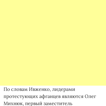
По словам Ивженко, лидерами
протестующих афганцев являются Олег
Михнюк, первый заместитель