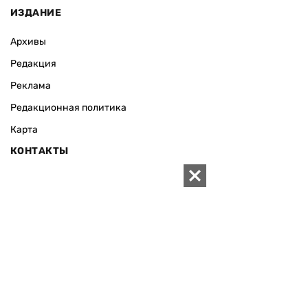
ИЗДАНИЕ
Архивы
Редакция
Реклама
Редакционная политика
Карта
КОНТАКТЫ
01010 Киев, ул. Князей Острожских, 19/1
Телефон редакции:
+380 (44) 280-04-85
Электронная почта редакции:
zn94@ukr.net
Электронная почта службы новостей:
editor@zn.ua
СОЦСЕТИ