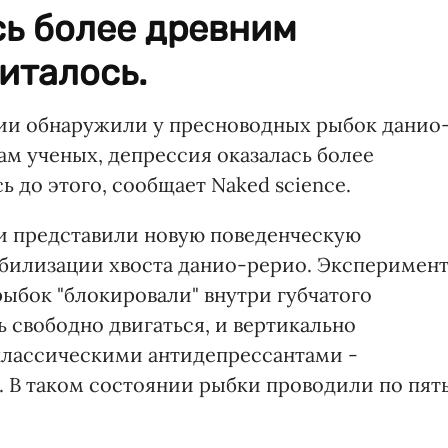
сь более древним
италось.
лии обнаружили у пресноводных рыбок данио
ам ученых, депрессия оказалась более
 до этого, сообщает Naked science.
и представили новую поведенческую
билизации хвоста данио-рерио. Эксперимен
 рыбок "блокировали" внутри губчатого
ь свободно двигаться, и вертикально
классическими антидепрессантами -
 В таком состоянии рыбки проводили по пят