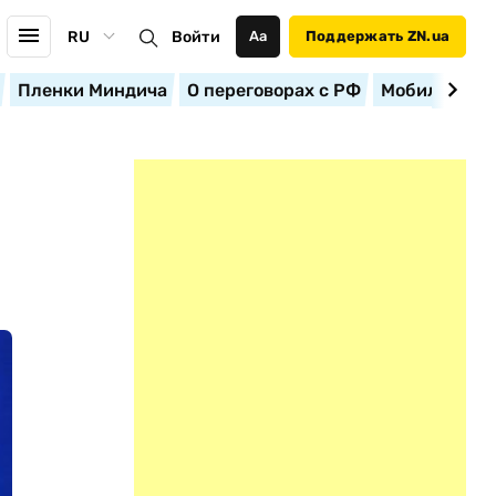
RU
Войти
Аа
Поддержать ZN.ua
Пленки Миндича
О переговорах с РФ
Мобилизация