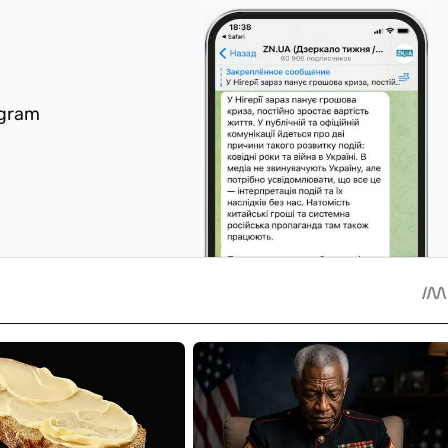
egram