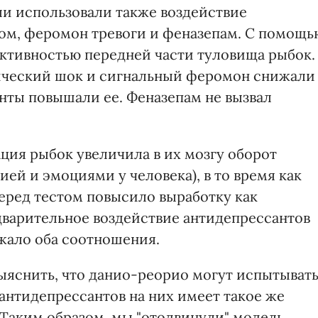
и использовали также воздействие
ом, феромон тревоги и феназепам. С помощь
активностью передней части туловища рыбок.
трический шок и сигнальный феромон снижали
анты повышали ее. Феназепам не вызвал
ия рыбок увеличила в их мозгу оборот
ией и эмоциями у человека), в то время как
еред тестом повысило выработку как
едварительное воздействие антидепрессантов
жало оба соотношения.
выяснить, что данио-реорио могут испытыват
 антидепрессантов на них имеет такое же
 "Таким образом, мы "отодвинули" модель