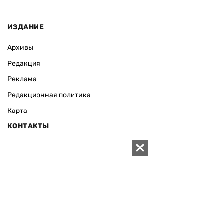
ИЗДАНИЕ
Архивы
Редакция
Реклама
Редакционная политика
Карта
КОНТАКТЫ
01010 Киев, ул. Князей Острожских, 19/1
Телефон редакции:
+380 (44) 280-04-85
Электронная почта редакции:
zn94@ukr.net
Электронная почта службы новостей:
editor@zn.ua
СОЦСЕТИ