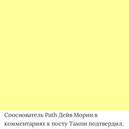
Сооснователь Path Дейв Морин в
комментариях к посту Тампи подтвердил,