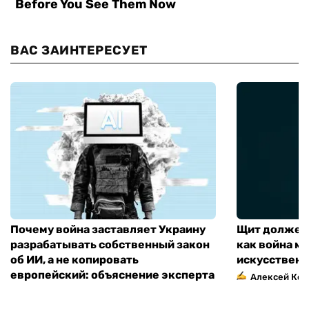
ВАС ЗАИНТЕРЕСУЕТ
Почему война заставляет Украину
Щит должен 
разрабатывать собственный закон
как война м
об ИИ, а не копировать
искусственн
европейский: объяснение эксперта
Алексей Кос