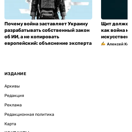
Почему война заставляет Украину
Щит должен 
разрабатывать собственный закон
как война м
об ИИ, а не копировать
искусственн
европейский: объяснение эксперта
Алексей Кос
ИЗДАНИЕ
Архивы
Редакция
Реклама
Редакционная политика
Карта