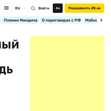
RU
Войти
Аа
Поддержать ZN.ua
Пленки Миндича
О переговорах с РФ
Мобилизация
НЫЙ
ДЬ