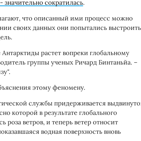
- значительно сократилась
.
лагают, что описанный ими процесс можно
вании своих данных они попытались выстроить
ель.
е Антарктиды растет вопреки глобальному
водитель группы ученых Ричард Бинтаньйа. –
зу".
бъяснения этому феномену.
ктической службы придерживается выдвинуто
сно которой в результате глобального
ь роза ветров, и теперь ветер относит
показавшаяся водная поверхность вновь