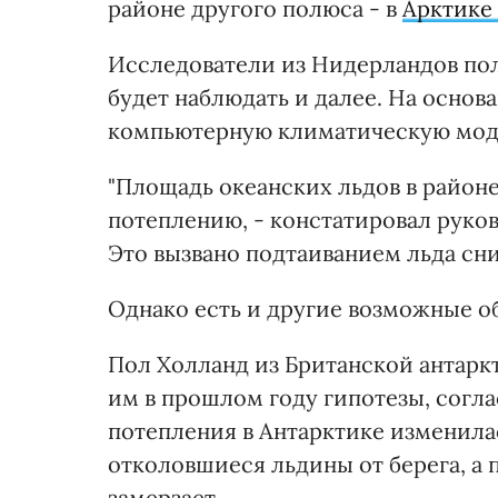
районе другого полюса - в
Арктике 
Исследователи из Нидерландов по
будет наблюдать и далее. На осно
компьютерную климатическую мод
"Площадь океанских льдов в район
потеплению, - констатировал руко
Это вызвано подтаиванием льда сни
Однако есть и другие возможные о
Пол Холланд из Британской антар
им в прошлом году гипотезы, согла
потепления в Антарктике изменилас
отколовшиеся льдины от берега, а 
замерзает.