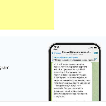
egram