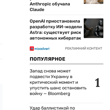
Anthropic обучала
Claude
OpenAI приостановила
разработку ИИ-модели
Astra: существует риск
автономных кибератак
ПОПУЛЯРНОЕ
Запад снова может
подвести Украину в
1
критический момент и
упустить шанс остановить
войну — Bloomberg
Удар баллистикой по