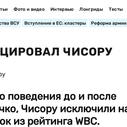
тьи
Фото и видео
Интервью
Лонгриды
Тесты
ства ВСУ
Вступление в ЕС: кластеры
Реформа армии
ЦИРОВАЛ ЧИСОРУ
о поведения до и после
чко, Чисору исключили н
к из рейтинга WBC.