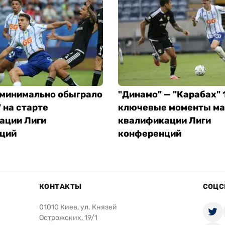
 минимально обыграло
"Динамо" — "Карабах" 1
 на старте
ключевые моменты ма
ации Лиги
квалификации Лиги
ций
конференций
КОНТАКТЫ
СОЦС
01010 Киев, ул. Князей
Острожских, 19/1