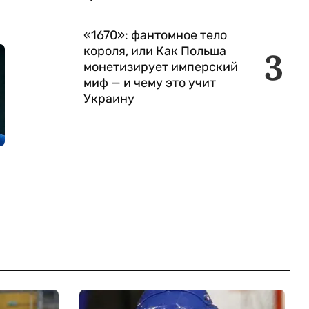
«1670»: фантомное тело
короля, или Как Польша
3
монетизирует имперский
миф — и чему это учит
Украину