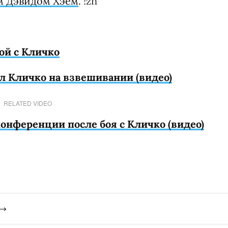
м Дэвидом Хэем
. !zn
ой с Кличко
л Кличко на взвешивании (видео)
RELATED VIDEO
конференции после боя с Кличко (видео)