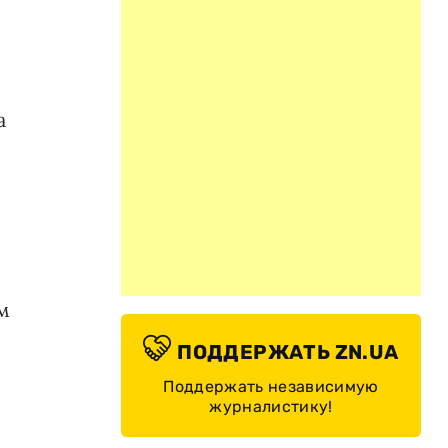
а
м
ПОДДЕРЖАТЬ ZN.UA
Поддержать независимую
журналистику!