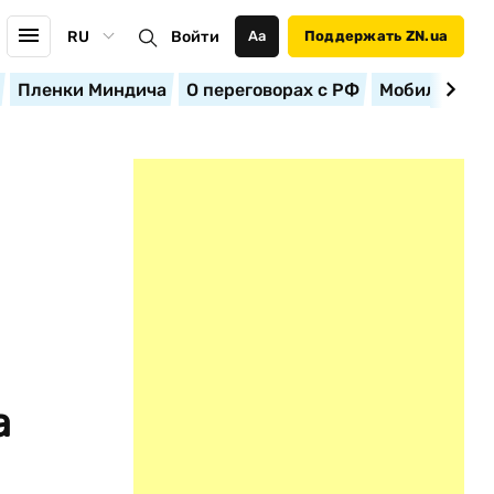
RU
Войти
Аа
Поддержать ZN.ua
Пленки Миндича
О переговорах с РФ
Мобилизация
а