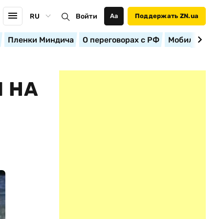
RU
Войти
Аа
Поддержать ZN.ua
Пленки Миндича
О переговорах с РФ
Мобилизация
 НА