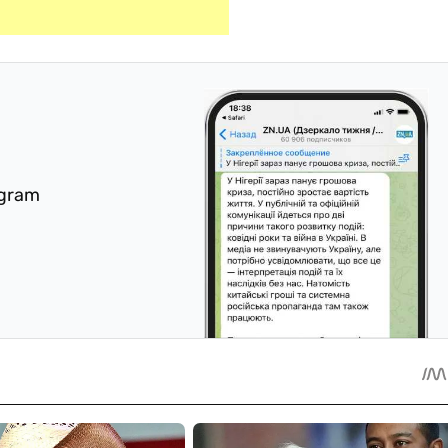
egram