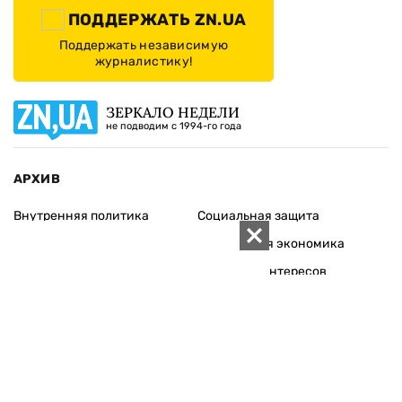
ПОДДЕРЖАТЬ ZN.UA
Поддержать независимую
журналистику!
ЗЕРКАЛО НЕДЕЛИ
не подводим с 1994-го года
АРХИВ
Внутренняя политика
Социальная защита
Международная политика
Зарубежная экономика
Макроуровень
Конфликт интересов
Энергорынок
Экономическая
безопасность
Приватизация
Персоналии
Экономика регионов
Социум
Наука
История