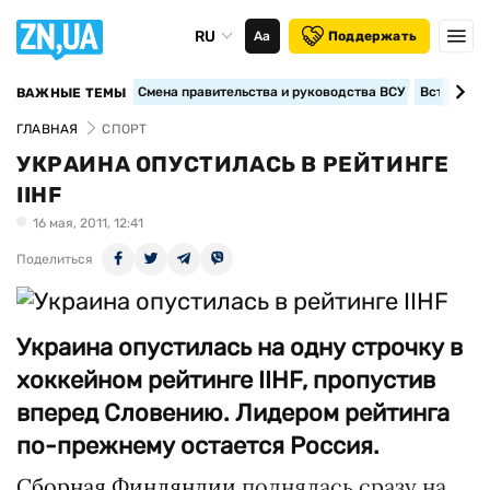
RU
Аа
Поддержать
Смена правительства и руководства ВСУ
Вступление
ВАЖНЫЕ ТЕМЫ
ГЛАВНАЯ
СПОРТ
УКРАИНА ОПУСТИЛАСЬ В РЕЙТИНГЕ
IIHF
16 мая, 2011, 12:41
Поделиться
Украина опустилась на одну строчку в
хоккейном рейтинге IIHF, пропустив
вперед Словению. Лидером рейтинга
по-прежнему остается Россия.
Сборная Финляндии
поднялась сразу на