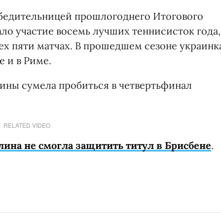
обедительницей прошлогоднего Итогового
ло участие восемь лучших теннисисток года,
ех пяти матчах. В прошедшем сезоне украинк
е и в Риме.
аины сумела пробиться в четвертьфинал
RELATED VIDEO
лина не смогла защитить титул в Брисбене
.