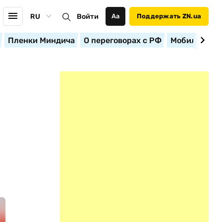
RU
Войти
Аа
Поддержать ZN.ua
Пленки Миндича
О переговорах с РФ
Мобилизация