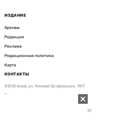
ИЗДАНИЕ
Архивы
Редакция
Реклама
Редакционная политика
Карта
КОНТАКТЫ
01010 Киев, ул. Князей Острожских, 19/1
Телефон редакции:
+380 (44) 280-04-85
Электронная почта редакции:
zn94@ukr.net
Электронная почта службы новостей:
editor@zn.ua
СОЦСЕТИ